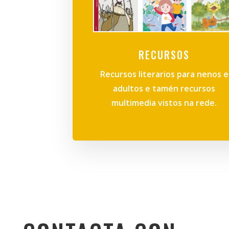
RECURSOS
Recursos literarios para nenos e
adultos e tamén recursos
multimedia vistos na rede.