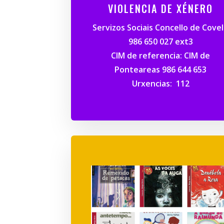
VIOLENCIA DE XÉNERO
Servizos Sociais Concello de Cove
986 650 027 ext3
CIM de referencia: CIM de
Ponteareas 986 644 653
Urxencias:
112